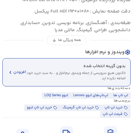
سازنده پردازنده گرافیکی : NVIDIA GeForce RTX ۴۰۵۰
دقت صفحه نمایش : Full HD| ۱۹۲۰×۱۰۸۰ پیکسل
طبقه‌بندی : آهنگسازی, برنامه نویسی, تدوین, حسابداری,
دانشجویی, طراحی, گیمینگ, مالتی مدیا
همه ویژگی ها
arrow_downward
ویندوز و نرم افزارها
settings
بدون گزینه انتخاب شده
chevron_left
افزودن
تاکنون هیچ سرویسی از جمله ویندوز، نرم‌افزار و... به سبد خرید خود
اضافه نکرده اید.
دسته‌بندی‌ها
لپ تاپ ها
لپ‌تاپ‌های لنوو Lenovo
لنوو LOQ Series
برچسب‌ها
خرید لپ تاپ
خرید لپ تاپ گیمینگ
خرید لپ تاپ لنوو
قیمت لپ تاپ
local_shipping
verified_user