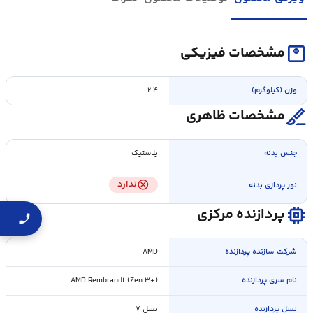
monitor_weight
مشخصات فیزیکی
وزن (کیلوگرم)
۲.۴
surgical
مشخصات ظاهری
جنس بدنه
پلاستیک
cancel
ندارد
نور پردازی بدنه
memory
پردازنده مرکزی
شرکت سازنده پردازنده
AMD
نام سری پردازنده
AMD Rembrandt (Zen ۳+)
نسل پردازنده
نسل ۷