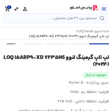
رش
0
ه
person
compare_arrows
shopping_cart
menu
حتوا
خانه
/
لنوو LOQ Series
/
لپ تاپ گیمینگ لنوو LOQ ۱۵ARP۹-XD ۷۲۳۵HS (۲۰۲۴)
•••
لپ تاپ گیمینگ لنوو LOQ ۱۵ARP۹-XD ۷۲۳۵HS
(۲۰۲۴)
موجود در انبار
سری پردازنده : Ryzen ۵
ظرفیت حافظه رم : ۱۶GB
ظرفیت حافظه داخلی : ۲TB SSD