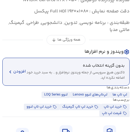
سازنده پردازنده گرافیکی : NVIDIA GeForce RTX ۲۰۵۰
دقت صفحه نمایش : Full HD| ۱۹۲۰×۱۰۸۰ پیکسل
طبقه‌بندی : برنامه نویسی, تدوین, دانشجویی, طراحی, گیمینگ,
مالتی مدیا
همه ویژگی ها
arrow_downward
ویندوز و نرم افزارها
settings
بدون گزینه انتخاب شده
chevron_left
افزودن
تاکنون هیچ سرویسی از جمله ویندوز، نرم‌افزار و... به سبد خرید خود
اضافه نکرده اید.
دسته‌بندی‌ها
لپ تاپ ها
لپ‌تاپ‌های لنوو Lenovo
لنوو LOQ Series
برچسب‌ها
خرید لپ تاپ
خرید لپ تاپ گیمینگ
خرید لپ تاپ لنوو
قیمت لپ تاپ
local_shipping
verified_user