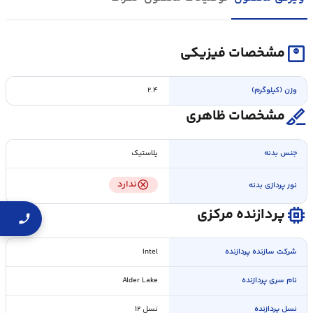
monitor_weight
مشخصات فیزیکی
وزن (کیلوگرم)
۲.۴
surgical
مشخصات ظاهری
جنس بدنه
پلاستیک
cancel
ندارد
نور پردازی بدنه
memory
پردازنده مرکزی
شرکت سازنده پردازنده
Intel
نام سری پردازنده
Alder Lake
نسل پردازنده
نسل ۱۲