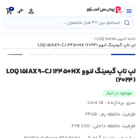
رش
0
ه
person
compare_arrows
shopping_cart
menu
حتوا
خانه
/
لنوو LOQ Series
/
لپ تاپ گیمینگ لنوو LOQ ۱۵IAX۹-CJ ۱۲۴۵۰HX (۲۰۲۴)
•••
لپ تاپ گیمینگ لنوو LOQ ۱۵IAX۹-CJ ۱۲۴۵۰HX
(۲۰۲۴)
موجود در انبار
سری پردازنده : Core i۵
ظرفیت حافظه رم : ۲۴GB
ظرفیت حافظه داخلی : ۲TB SSD