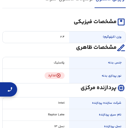
monitor_weight
مشخصات فیزیکی
وزن (کیلوگرم)
۲.۴
surgical
مشخصات ظاهری
جنس بدنه
پلاستیک
cancel
ندارد
نور پردازی بدنه
memory
پردازنده مرکزی
شرکت سازنده پردازنده
Intel
نام سری پردازنده
Raptor Lake
نسل پردازنده
نسل ۱۳