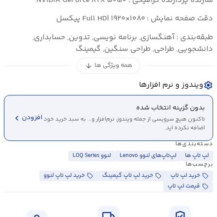
سازنده پردازنده گرافیکی : NVIDIA GeForce RTX ۵۰۵۰
دقت صفحه نمایش : Full HD| ۱۹۲۰×۱۰۸۰ پیکسل
طبقه‌بندی : آهنگسازی, برنامه نویسی, تدوین, حسابداری,
دانشجویی, طراحی, طراحی سنگین, گیمینگ
همه ویژگی ها
arrow_downward
ویندوز و نرم افزارها
settings
بدون گزینه انتخاب شده
chevron_left
افزودن
تاکنون هیچ سرویسی از جمله ویندوز، نرم‌افزار و... به سبد خرید خود
اضافه نکرده اید.
دسته‌بندی‌ها
لپ تاپ ها
لپ‌تاپ‌های لنوو Lenovo
لنوو LOQ Series
برچسب‌ها
خرید لپ تاپ
خرید لپ تاپ گیمینگ
خرید لپ تاپ لنوو
قیمت لپ تاپ
local_shipping
verified_user