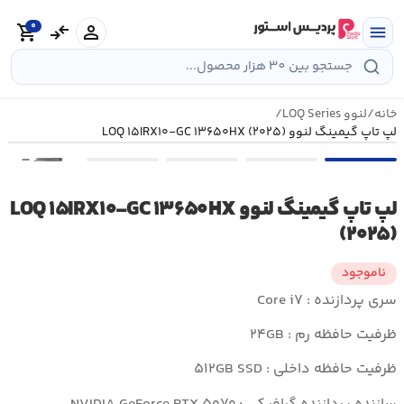
رش
0
ه
person
compare_arrows
shopping_cart
menu
حتوا
خانه
/
لنوو LOQ Series
/
لپ تاپ گیمینگ لنوو LOQ ۱۵IRX۱۰-GC ۱۳۶۵۰HX (۲۰۲۵)
•••
لپ تاپ گیمینگ لنوو LOQ ۱۵IRX۱۰-GC ۱۳۶۵۰HX
(۲۰۲۵)
ناموجود
سری پردازنده : Core i۷
ظرفیت حافظه رم : ۲۴GB
ظرفیت حافظه داخلی : ۵۱۲GB SSD