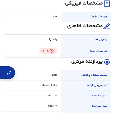
monitor_weight
مشخصات فیزیکی
وزن (کیلوگرم)
۲.۴
surgical
مشخصات ظاهری
جنس بدنه
پلاستیک
cancel
ندارد
نور پردازی بدنه
memory
پردازنده مرکزی
شرکت سازنده پردازنده
Intel
نام سری پردازنده
Raptor Lake
نسل پردازنده
نسل ۱۳
سری پردازنده
Core i۷