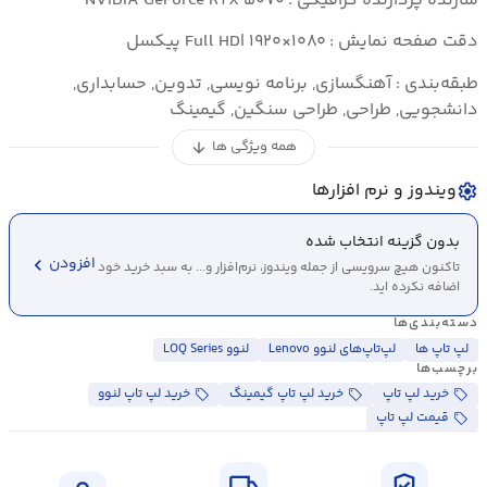
سازنده پردازنده گرافیکی : NVIDIA GeForce RTX ۵۰۷۰
دقت صفحه نمایش : Full HD| ۱۹۲۰×۱۰۸۰ پیکسل
طبقه‌بندی : آهنگسازی, برنامه نویسی, تدوین, حسابداری,
دانشجویی, طراحی, طراحی سنگین, گیمینگ
همه ویژگی ها
arrow_downward
ویندوز و نرم افزارها
settings
بدون گزینه انتخاب شده
chevron_left
افزودن
تاکنون هیچ سرویسی از جمله ویندوز، نرم‌افزار و... به سبد خرید خود
اضافه نکرده اید.
دسته‌بندی‌ها
لپ تاپ ها
لپ‌تاپ‌های لنوو Lenovo
لنوو LOQ Series
برچسب‌ها
خرید لپ تاپ
خرید لپ تاپ گیمینگ
خرید لپ تاپ لنوو
قیمت لپ تاپ
local_shipping
verified_user