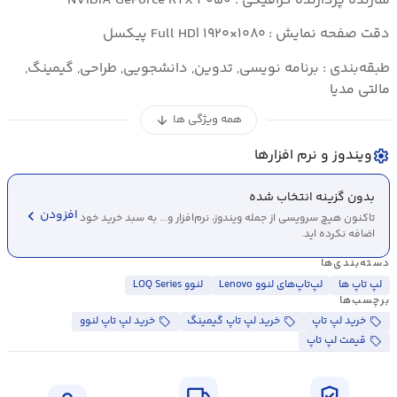
سازنده پردازنده گرافیکی : NVIDIA GeForce RTX ۴۰۵۰
دقت صفحه نمایش : Full HD| ۱۹۲۰×۱۰۸۰ پیکسل
طبقه‌بندی : برنامه نویسی, تدوین, دانشجویی, طراحی, گیمینگ,
مالتی مدیا
همه ویژگی ها
arrow_downward
ویندوز و نرم افزارها
settings
بدون گزینه انتخاب شده
chevron_left
افزودن
تاکنون هیچ سرویسی از جمله ویندوز، نرم‌افزار و... به سبد خرید خود
اضافه نکرده اید.
دسته‌بندی‌ها
لپ تاپ ها
لپ‌تاپ‌های لنوو Lenovo
لنوو LOQ Series
برچسب‌ها
خرید لپ تاپ
خرید لپ تاپ گیمینگ
خرید لپ تاپ لنوو
قیمت لپ تاپ
local_shipping
verified_user