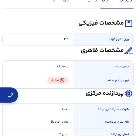
monitor_weight
مشخصات فیزیکی
وزن (کیلوگرم)
۲.۴
surgical
مشخصات ظاهری
جنس بدنه
پلاستیک
cancel
ندارد
نور پردازی بدنه
memory
پردازنده مرکزی
شرکت سازنده پردازنده
Intel
نام سری پردازنده
Raptor Lake
نسل پردازنده
نسل ۱۳