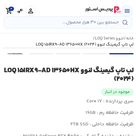
رش
0
ه
person
compare_arrows
shopping_cart
menu
حتوا
خانه
/
لنوو LOQ Series
/
لپ تاپ گیمینگ لنوو LOQ ۱۵IRX۹-AD ۱۳۶۵۰HX (۲۰۲۴)
•••
لپ تاپ گیمینگ لنوو LOQ ۱۵IRX۹-AD ۱۳۶۵۰HX
(۲۰۲۴)
موجود در انبار
سری پردازنده : Core i۷
ظرفیت حافظه رم : ۱۶GB
ظرفیت حافظه داخلی : ۲TB SSD