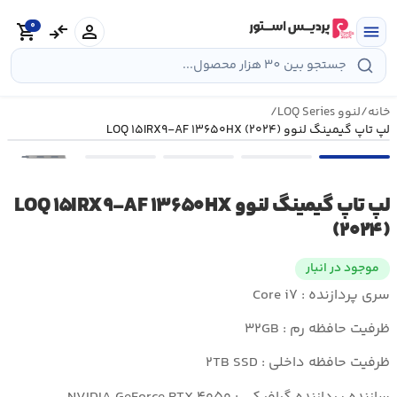
رش
0
ه
person
compare_arrows
shopping_cart
menu
حتوا
خانه
/
لنوو LOQ Series
/
لپ تاپ گیمینگ لنوو LOQ ۱۵IRX۹-AF ۱۳۶۵۰HX (۲۰۲۴)
•••
لپ تاپ گیمینگ لنوو LOQ ۱۵IRX۹-AF ۱۳۶۵۰HX
(۲۰۲۴)
موجود در انبار
سری پردازنده : Core i۷
ظرفیت حافظه رم : ۳۲GB
ظرفیت حافظه داخلی : ۲TB SSD