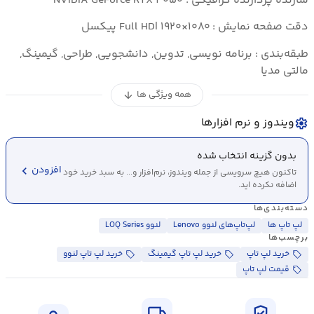
سازنده پردازنده گرافیکی : NVIDIA GeForce RTX ۴۰۵۰
دقت صفحه نمایش : Full HD| ۱۹۲۰×۱۰۸۰ پیکسل
طبقه‌بندی : برنامه نویسی, تدوین, دانشجویی, طراحی, گیمینگ,
مالتی مدیا
همه ویژگی ها
arrow_downward
ویندوز و نرم افزارها
settings
بدون گزینه انتخاب شده
chevron_left
افزودن
تاکنون هیچ سرویسی از جمله ویندوز، نرم‌افزار و... به سبد خرید خود
اضافه نکرده اید.
دسته‌بندی‌ها
لپ تاپ ها
لپ‌تاپ‌های لنوو Lenovo
لنوو LOQ Series
برچسب‌ها
خرید لپ تاپ
خرید لپ تاپ گیمینگ
خرید لپ تاپ لنوو
قیمت لپ تاپ
local_shipping
verified_user