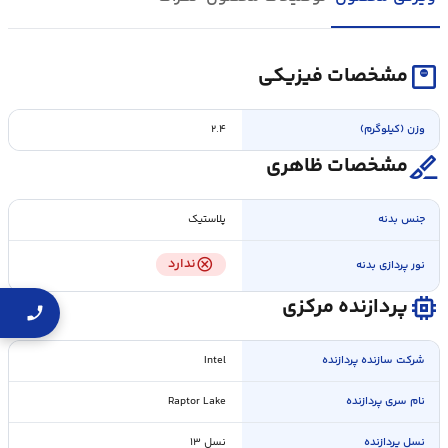
monitor_weight
مشخصات فیزیکی
وزن (کیلوگرم)
۲.۴
surgical
مشخصات ظاهری
جنس بدنه
پلاستیک
cancel
ندارد
نور پردازی بدنه
memory
پردازنده مرکزی
شرکت سازنده پردازنده
Intel
نام سری پردازنده
Raptor Lake
نسل پردازنده
نسل ۱۳