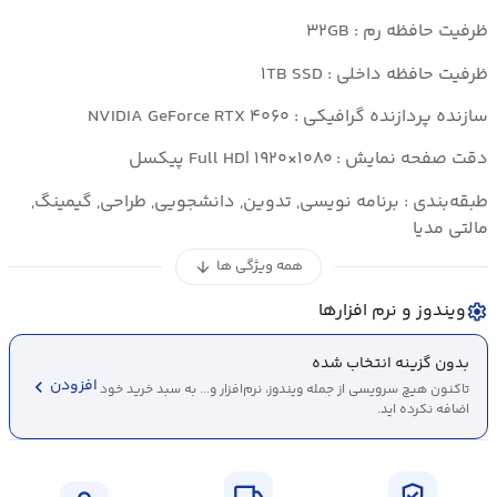
ظرفیت حافظه رم : ۳۲GB
ظرفیت حافظه داخلی : ۱TB SSD
سازنده پردازنده گرافیکی : NVIDIA GeForce RTX ۴۰۶۰
دقت صفحه نمایش : Full HD| ۱۹۲۰×۱۰۸۰ پیکسل
طبقه‌بندی : برنامه نویسی, تدوین, دانشجویی, طراحی, گیمینگ,
مالتی مدیا
همه ویژگی ها
arrow_downward
ویندوز و نرم افزارها
settings
بدون گزینه انتخاب شده
chevron_left
افزودن
تاکنون هیچ سرویسی از جمله ویندوز، نرم‌افزار و... به سبد خرید خود
اضافه نکرده اید.
local_shipping
verified_user