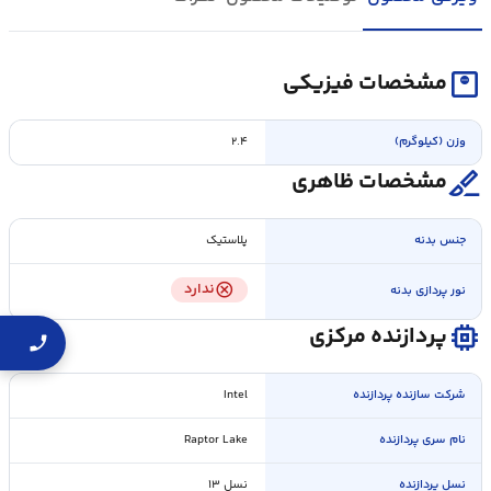
monitor_weight
مشخصات فیزیکی
وزن (کیلوگرم)
۲.۴
surgical
مشخصات ظاهری
جنس بدنه
پلاستیک
cancel
ندارد
نور پردازی بدنه
memory
پردازنده مرکزی
شرکت سازنده پردازنده
Intel
نام سری پردازنده
Raptor Lake
نسل پردازنده
نسل ۱۳