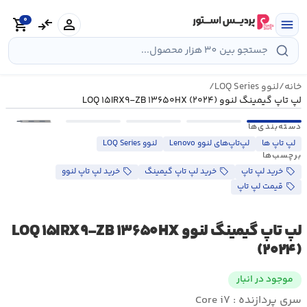
رش
0
ه
person
compare_arrows
shopping_cart
menu
حتوا
خانه
/
لنوو LOQ Series
/
لپ تاپ گیمینگ لنوو LOQ ۱۵IRX۹-ZB ۱۳۶۵۰HX (۲۰۲۴)
•••
دسته‌بندی‌ها
لپ تاپ ها
لپ‌تاپ‌های لنوو Lenovo
لنوو LOQ Series
برچسب‌ها
خرید لپ تاپ
خرید لپ تاپ گیمینگ
خرید لپ تاپ لنوو
قیمت لپ تاپ
لپ تاپ گیمینگ لنوو LOQ ۱۵IRX۹-ZB ۱۳۶۵۰HX
(۲۰۲۴)
موجود در انبار
سری پردازنده : Core i۷