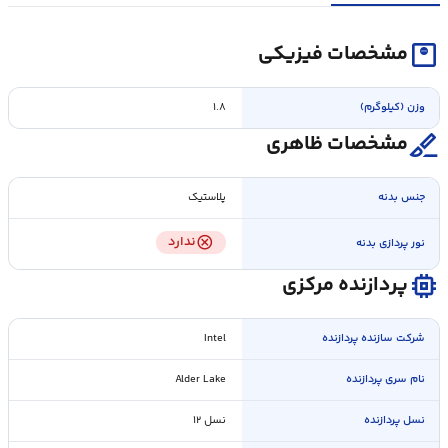
monitor_weight
مشخصات فیزیکی
وزن (کیلوگرم)
۱.۸
surgical
مشخصات ظاهری
جنس بدنه
پلاستیک
cancel
ندارد
نور پردازی بدنه
memory
پردازنده مرکزی
شرکت سازنده پردازنده
Intel
نام سری پردازنده
Alder Lake
نسل پردازنده
نسل ۱۲