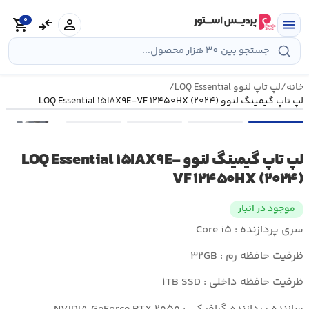
رش
0
ه
person
compare_arrows
shopping_cart
menu
حتوا
خانه
/
لپ تاپ لنوو LOQ Essential
/
لپ تاپ گیمینگ لنوو LOQ Essential ۱۵IAX۹E-VF ۱۲۴۵۰HX (۲۰۲۴)
•••
لپ تاپ گیمینگ لنوو LOQ Essential ۱۵IAX۹E-
VF ۱۲۴۵۰HX (۲۰۲۴)
موجود در انبار
سری پردازنده : Core i۵
ظرفیت حافظه رم : ۳۲GB
ظرفیت حافظه داخلی : ۱TB SSD