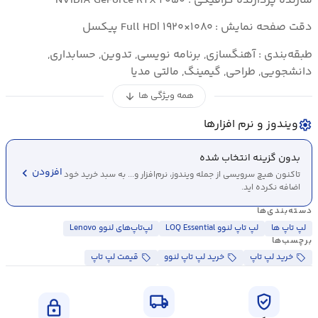
سازنده پردازنده گرافیکی : NVIDIA GeForce RTX ۲۰۵۰
دقت صفحه نمایش : Full HD| ۱۹۲۰×۱۰۸۰ پیکسل
طبقه‌بندی : آهنگسازی, برنامه نویسی, تدوین, حسابداری,
دانشجویی, طراحی, گیمینگ, مالتی مدیا
همه ویژگی ها
arrow_downward
ویندوز و نرم افزارها
settings
بدون گزینه انتخاب شده
chevron_left
افزودن
تاکنون هیچ سرویسی از جمله ویندوز، نرم‌افزار و... به سبد خرید خود
اضافه نکرده اید.
دسته‌بندی‌ها
لپ تاپ ها
لپ تاپ لنوو LOQ Essential
لپ‌تاپ‌های لنوو Lenovo
برچسب‌ها
خرید لپ تاپ
خرید لپ تاپ لنوو
قیمت لپ تاپ
local_shipping
verified_user
lock