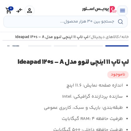
رش
0
ه
person
compare_arrows
shopping_cart
menu
حتوا
خانه
/
کالاهای دیجیتال
/
لپ تاپ ۱۱ اینچی لنوو مدل Ideapad ۱۲۰s – A
•••
لپ تاپ ۱۱ اینچی لنوو مدل Ideapad ۱۲۰s – A
ناموجود
اندازه صفحه نمایش:
۱۱.۶ اینچ
سازنده پردازنده گرافیکی:
Intel
طبقه‌بندی:
باریک و سبک، کاربری عمومی
ظرفیت حافظه RAM:
۴ گیگابایت
ظرفیت حافظه داخلی:
۵۰۰ گیگابایت