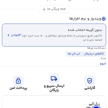
همه ویژگی ها
arrow_downward
ویندوز و نرم افزارها
settings
بدون گزینه انتخاب شده
chevron_left
افزودن
تاکنون هیچ سرویسی از جمله ویندوز، نرم‌افزار و... به سبد خرید خود
اضافه نکرده اید.
دسته‌بندی‌ها
کالاهای دیجیتال
لپ تاپ ها
برند
لنوو
local_shipping
lock
verified_user
ارسال سریع و
گارانتی
پرداخت امن
رایگان
رنگ:
آبی