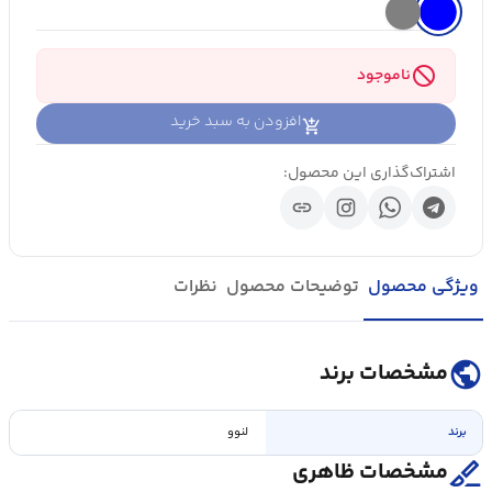
block
ناموجود
افزودن به سبد خرید
اشتراک‌گذاری این محصول:
link
ویژگی محصول
توضیحات محصول
نظرات
public
مشخصات برند
برند
لنوو
surgical
مشخصات ظاهری