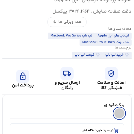
سازنده پردازنده گرافیکی : اپل (Apple)
دقت صفحه نمایش : ۳۰۲۴.۱۹۶۴ پیکسل
همه ویژگی ها
arrow_downward
دسته‌بندی‌ها
لپ‌تاپ‌های اپل Apple
لپ تاپ Macbook Pro Series
مک بوک MacBook Pro ۱۴ Inch
برچسب‌ها
خرید لپ تاپ
قیمت لپ تاپ
local_shipping
verified_user
lock
اصالت و سلامت
ارسال سریع و
پرداخت امن
فیزیکی کالا
رایگان
رنگ:
نقره‌ای
shopping_cart
در سبد خرید ۲۰+ نفر
visibility
۵۰۰۰+ بازدید در ۲۴ ساعت اخیر
shopping_cart
در سبد خرید ۲۰+ نفر