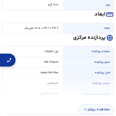
وزن
۱۶۰۰ گرم
straighten
ابعاد
ابعاد
۳۱۲.۶ × ۲۲۱.۲ × ۱۵.۵ میلی‌متر
memory
پردازنده مرکزی
سازنده پردازنده
اپل (Apple)
سری پردازنده
M۵ Chipset
مدل پردازنده
Apple M۵ Max
سرعت پردازنده
نامشخص
محدوده سرعت پردازنده
۳ تا ۴ گیگاهرتز
حافظه Cache
نامشخص
مشاهده بیشتر
expand_more
ویژگی های پردارنده
پردازنده ۱۸ هسته ای