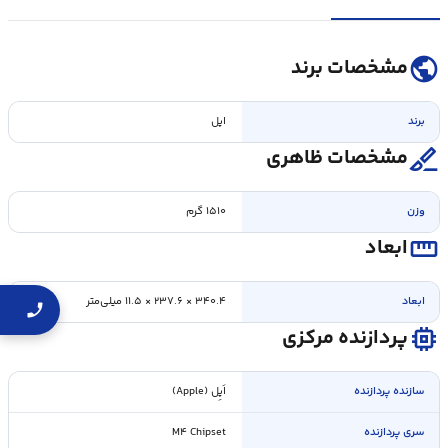
public
مشخصات برند
برند
اپل
surgical
مشخصات ظاهری
وزن
۱۵۱۰ گرم
straighten
ابعاد
ابعاد
۳۴۰.۴ × ۲۳۷.۶ × ۱۱.۵ میلی‌متر
memory
پردازنده مرکزی
سازنده پردازنده
اَپِل (Apple)
سری پردازنده
M۴ Chipset