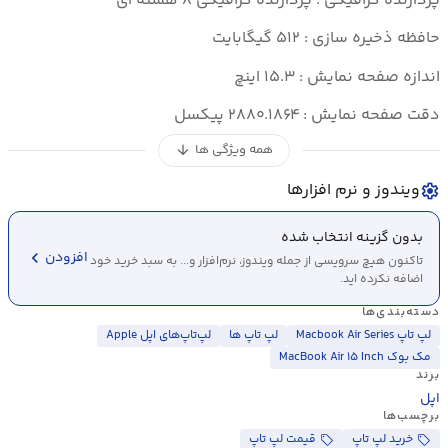
پردازنده گرافیکی : پردازنده گرافیکی ۸ هسته ای
حافظه ذخیره سازی : ۵۱۲ گیگابایت
اندازه صفحه نمایش : ۱۵.۳ اینچ
دقت صفحه نمایش : ۲۸۸۰.۱۸۶۴ پیکسل
همه ویژگی ها
arrow_downward
ویندوز و نرم افزارها
settings
بدون گزینه انتخاب شده
chevron_left
افزودن
تاکنون هیچ سرویسی از جمله ویندوز، نرم‌افزار و... به سبد خرید خود
اضافه نکرده اید.
دسته‌بندی‌ها
لپ تاپ Macbook Air Series
لپ تاپ ها
لپ‌تاپ‌های اپل Apple
مک بوک MacBook Air ۱۵ Inch
برند
اپل
برچسب‌ها
خرید لپ تاپ
قیمت لپ تاپ