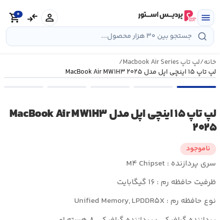
رش
0
ه
person
compare_arrows
shopping_cart
menu
حتوا
خانه
/
لپ تاپ Macbook Air Series
/
لپ تاپ ۱۵ اینچی اپل مدل MacBook Air MW۱H۳ ۲۰۲۵
لپ تاپ ۱۵ اینچی اپل مدل MacBook Air MW۱H۳
۲۰۲۵
ناموجود
سری پردازنده : M۴ Chipset
ظرفیت حافظه رم : ۱۶ گیگابایت
نوع حافظه رم : Unified Memory, LPDDR۵X