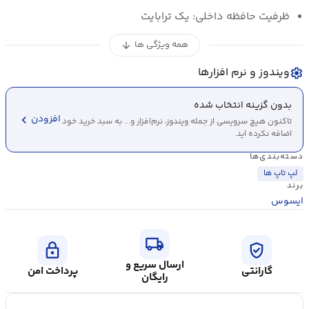
ظرفیت حافظه داخلی:
یک ترابایت
همه ویژگی ها
arrow_downward
ویندوز و نرم افزارها
settings
بدون گزینه انتخاب شده
chevron_left
افزودن
تاکنون هیچ سرویسی از جمله ویندوز، نرم‌افزار و... به سبد خرید خود
اضافه نکرده اید.
دسته‌بندی‌ها
لپ تاپ ها
برند
ایسوس
local_shipping
lock
verified_user
ارسال سریع و
گارانتی
پرداخت امن
رایگان