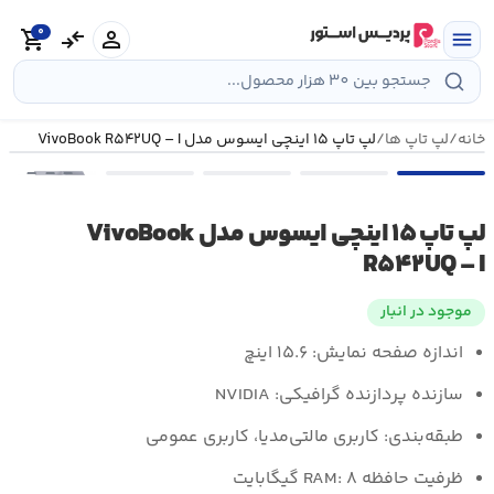
رش
0
ه
person
compare_arrows
shopping_cart
menu
حتوا
خانه
/
لپ تاپ ها
/
لپ تاپ ۱۵ اینچی ایسوس مدل VivoBook R۵۴۲UQ – I
•••
لپ تاپ ۱۵ اینچی ایسوس مدل VivoBook
R۵۴۲UQ – I
موجود در انبار
اندازه صفحه نمایش:
۱۵.۶ اینچ
سازنده پردازنده گرافیکی:
NVIDIA
طبقه‌بندی:
کاربری مالتی‌مدیا، کاربری عمومی
ظرفیت حافظه RAM:
۸ گیگابایت