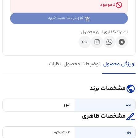
block
ناموجود
افزودن به سبد خرید
اشتراک‌گذاری این محصول:
link
ویژگی محصول
توضیحات محصول
نظرات
public
مشخصات برند
برند
لنوو
surgical
مشخصات ظاهری
وزن
۲.۲ کیلوگرم