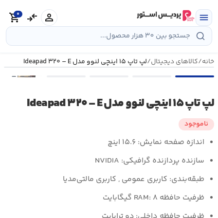
رش
0
ه
person
compare_arrows
shopping_cart
menu
حتوا
خانه
/
کالاهای دیجیتال
/
لپ تاپ ۱۵ اینچی لنوو مدل Ideapad ۳۲۰ – E
•••
لپ تاپ ۱۵ اینچی لنوو مدل Ideapad ۳۲۰ – E
ناموجود
اندازه صفحه نمایش:
۱۵.۶ اینچ
سازنده پردازنده گرافیکی:
NVIDIA
طبقه‌بندی:
کاربری عمومی , کاربری مالتی‌مدیا
ظرفیت حافظه RAM:
۸ گیگابایت
ظرفیت حافظه داخلی:
دو
ترابایت