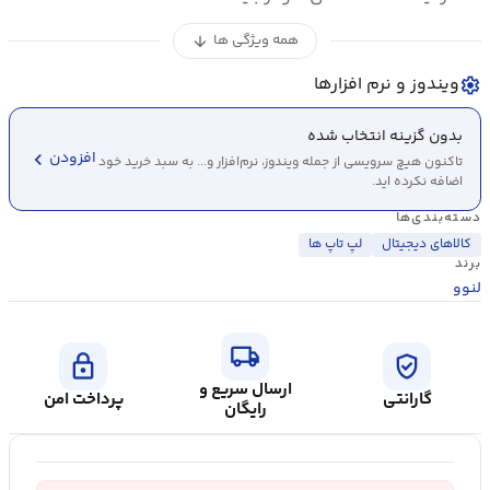
همه ویژگی ها
arrow_downward
ویندوز و نرم افزارها
settings
بدون گزینه انتخاب شده
chevron_left
افزودن
تاکنون هیچ سرویسی از جمله ویندوز، نرم‌افزار و... به سبد خرید خود
اضافه نکرده اید.
دسته‌بندی‌ها
کالاهای دیجیتال
لپ تاپ ها
برند
لنوو
local_shipping
lock
verified_user
ارسال سریع و
گارانتی
پرداخت امن
رایگان