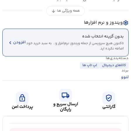
همه ویژگی ها
arrow_downward
ویندوز و نرم افزارها
settings
بدون گزینه انتخاب شده
chevron_left
افزودن
تاکنون هیچ سرویسی از جمله ویندوز، نرم‌افزار و... به سبد خرید خود
اضافه نکرده اید.
دسته‌بندی‌ها
کالاهای دیجیتال
لپ تاپ ها
برند
لنوو
local_shipping
lock
verified_user
ارسال سریع و
گارانتی
پرداخت امن
رایگان