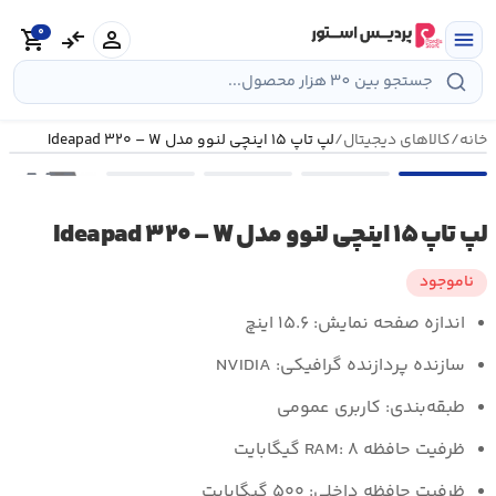
رش
0
ه
person
compare_arrows
shopping_cart
menu
حتوا
خانه
/
کالاهای دیجیتال
/
لپ تاپ ۱۵ اینچی لنوو مدل Ideapad ۳۲۰ – W
•••
لپ تاپ ۱۵ اینچی لنوو مدل Ideapad ۳۲۰ – W
ناموجود
اندازه صفحه نمایش:
۱۵.۶ اینچ
سازنده پردازنده گرافیکی:
NVIDIA
طبقه‌بندی:
کاربری عمومی
ظرفیت حافظه RAM:
۸ گیگابایت
ظرفیت حافظه داخلی:
۵۰۰ گیگابایت