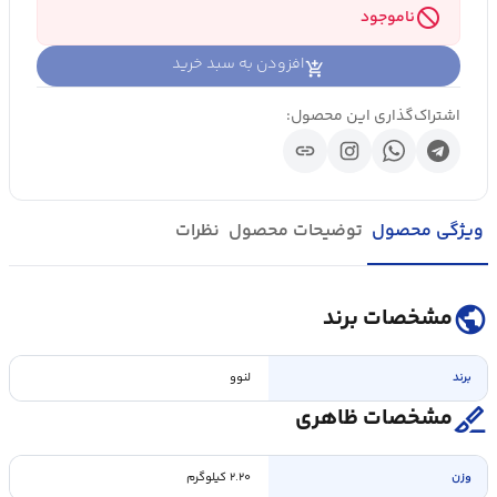
block
ناموجود
افزودن به سبد خرید
اشتراک‌گذاری این محصول:
link
ویژگی محصول
توضیحات محصول
نظرات
public
مشخصات برند
برند
لنوو
surgical
مشخصات ظاهری
وزن
۲.۲۰ کیلوگرم