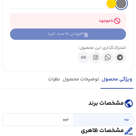
block
ناموجود
افزودن به سبد خرید
اشتراک‌گذاری این محصول:
link
ویژگی محصول
توضیحات محصول
نظرات
public
مشخصات برند
برند
لنوو
surgical
مشخصات ظاهری