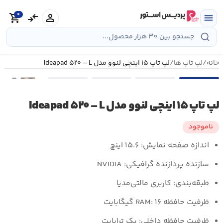
رش
0
ه
person
compare_arrows
shopping_cart
menu
حتوا
خانه
/
لپ تاپ ها
/
لپ تاپ ۱۵ اینچی لنوو مدل Ideapad ۵۲۰ – L
•••
لپ تاپ ۱۵ اینچی لنوو مدل Ideapad ۵۲۰ – L
ناموجود
اندازه صفحه نمایش:
۱۵.۶ اینچ
سازنده پردازنده گرافیکی:
NVIDIA
طبقه‌بندی:
کاربری مالتی‌مدیا
ظرفیت حافظه RAM:
۱۶ گیگابایت
ظرفیت حافظه داخلی:
یک ترابایت