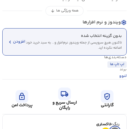
همه ویژگی ها
arrow_downward
ویندوز و نرم افزارها
settings
بدون گزینه انتخاب شده
chevron_left
افزودن
تاکنون هیچ سرویسی از جمله ویندوز، نرم‌افزار و... به سبد خرید خود
اضافه نکرده اید.
دسته‌بندی‌ها
لپ تاپ ها
برند
لنوو
local_shipping
lock
verified_user
ارسال سریع و
گارانتی
پرداخت امن
رایگان
رنگ:
خاکستری