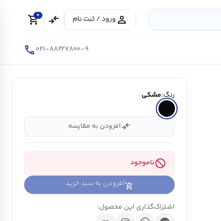
0
shopping_cart
compare_arrows
person
ورود / ثبت نام
call
۰۲۱-۸۸۲۲۷۸۰۰-۹
رنگ:
مشکی
compare_arrows
افزودن به مقایسه
block
ناموجود
افزودن به سبد خرید
اشتراک‌گذاری این محصول: