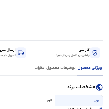
گارانتی
ارسال سریع
local_shipping
verified_user
پشتیبانی کامل پس از خرید
تحویل در سر
ویژگی محصول
توضیحات محصول
نظرات
public
مشخصات برند
برند
لنوو