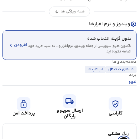
همه ویژگی ها
arrow_downward
ویندوز و نرم افزارها
settings
بدون گزینه انتخاب شده
chevron_left
افزودن
تاکنون هیچ سرویسی از جمله ویندوز، نرم‌افزار و... به سبد خرید خود
اضافه نکرده اید.
دسته‌بندی‌ها
کالاهای دیجیتال
لپ تاپ ها
برند
لنوو
local_shipping
lock
verified_user
ارسال سریع و
گارانتی
پرداخت امن
رایگان
رنگ:
مشکی