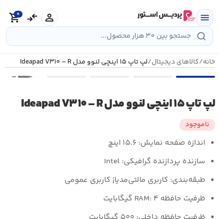
رش
0
ه
person
compare_arrows
shopping_cart
menu
حتوا
خانه
/
کالاهای دیجیتال
/
لپ تاپ ۱۵ اینچی لنوو مدل Ideapad V۳۱۰ – R
•••
لپ تاپ ۱۵ اینچی لنوو مدل Ideapad V۳۱۰ – R
ناموجود
اندازه صفحه نمایش:
۱۵.۶ اینچ
سازنده پردازنده گرافیکی:
Intel
طبقه‌بندی:
کاربری مالتی‌مدیا¡ کاربری عمومی
ظرفیت حافظه RAM:
۴ گیگابایت
ظرفیت حافظه داخلی:
۵۰۰ گیگابایت