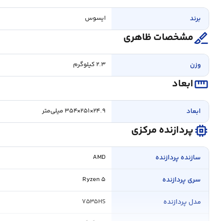
برند
ایسوس
surgical
مشخصات ظاهری
وزن
۲.۳ کیلوگرم
straighten
ابعاد
ابعاد
۲۴.۹×۲۵۱×۳۵۴ میلی‌متر
memory
پردازنده مرکزی
سازنده پردازنده
AMD
سری پردازنده
Ryzen ۵
مدل پردازنده
۷۵۳۵HS