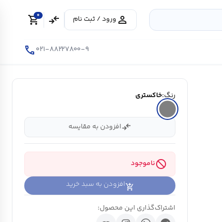
0
shopping_cart
compare_arrows
person
ورود / ثبت نام
call
۰۲۱-۸۸۲۲۷۸۰۰-۹
رنگ:
خاکستری
compare_arrows
افزودن به مقایسه
block
ناموجود
افزودن به سبد خرید
اشتراک‌گذاری این محصول: