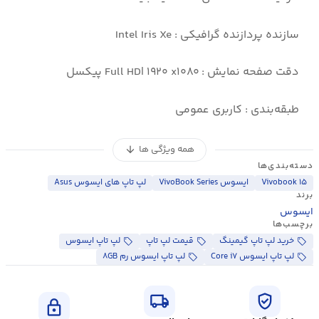
سازنده پردازنده گرافیکی : Intel Iris Xe
دقت صفحه نمایش : Full HD| ۱۹۲۰ x۱۰۸۰ پیکسل
طبقه‌بندی : کاربری عمومی
همه ویژگی ها
arrow_downward
دسته‌بندی‌ها
Vivobook ۱۵
ایسوس VivoBook Series
لپ تاپ های ایسوس Asus
برند
ایسوس
برچسب‌ها
خرید لپ تاپ گیمینگ
قیمت لپ تاپ
لپ تاپ ایسوس
لپ تاپ ایسوس Core i۷
لپ تاپ ایسوس رم ۸GB
local_shipping
verified_user
lock