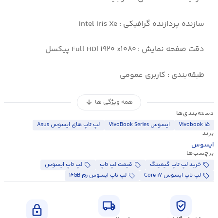
سازنده پردازنده گرافیکی : Intel Iris Xe
دقت صفحه نمایش : Full HD| ۱۹۲۰ x۱۰۸۰ پیکسل
طبقه‌بندی : کاربری عمومی
همه ویژگی ها
arrow_downward
دسته‌بندی‌ها
Vivobook ۱۵
ایسوس VivoBook Series
لپ تاپ های ایسوس Asus
برند
ایسوس
برچسب‌ها
خرید لپ تاپ گیمینگ
قیمت لپ تاپ
لپ تاپ ایسوس
لپ تاپ ایسوس Core i۷
لپ تاپ ایسوس رم ۱۶GB
local_shipping
verified_user
lock