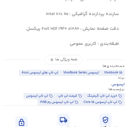
سازنده پردازنده گرافیکی : Intel Iris Xe
دقت صفحه نمایش : Full HD| ۱۹۲۰ x۱۰۸۰ پیکسل
طبقه‌بندی : کاربری عمومی
همه ویژگی ها
arrow_downward
دسته‌بندی‌ها
Vivobook ۱۵
ایسوس VivoBook Series
لپ تاپ های ایسوس Asus
برند
ایسوس
برچسب‌ها
خرید لپ تاپ گیمینگ
قیمت لپ تاپ
لپ تاپ ایسوس
لپ تاپ ایسوس Core i۵
لپ تاپ ایسوس رم ۱۶GB
local_shipping
verified_user
lock