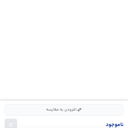
compare_arrows
افزودن به مقایسه
ناموجود