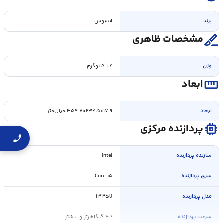
برند
ایسوس
surgical
مشخصات ظاهری
وزن
۱.۷ کیلوگرم
straighten
ابعاد
ابعاد
۳۵۹.۷x۲۳۲.۵x۱۷.۹ میلی‌متر
memory
پردازنده مرکزی
سازنده پردازنده
Intel
سری پردازنده
Core i۵
مدل پردازنده
۱۳۳۵U
سرعت پردازنده
۴.۲ گیگاهرتز و بیشتر