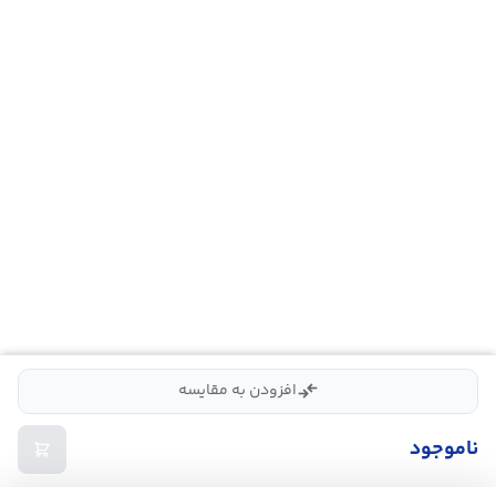
compare_arrows
افزودن به مقایسه
ناموجود