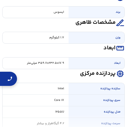
برند
ایسوس
surgical
مشخصات ظاهری
وزن
۱.۷ کیلوگرم
straighten
ابعاد
ابعاد
۳۵۹.۷x۲۳۲.۵x۱۷.۹ میلی‌متر
memory
پردازنده مرکزی
سازنده پردازنده
Intel
سری پردازنده
Core i۷
مدل پردازنده
۱۲۵۵U
سرعت پردازنده
۴.۲ گیگاهرتز و بیشتر