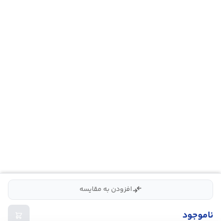
compare_arrows
افزودن به مقایسه
ناموجود