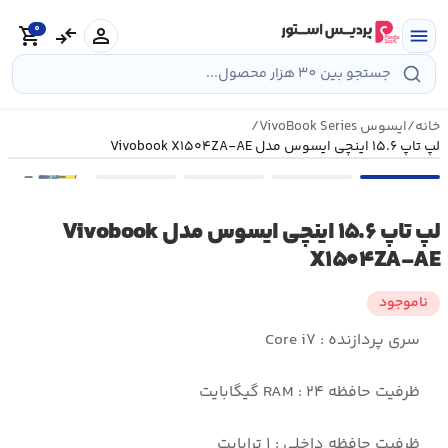
رش
0
ه
person
compare_arrows
shopping_cart
menu
حتوا
خانه
/
ایسوس VivoBook Series
/
لپ تاپ ۱۵.۶ اینچی ایسوس مدل Vivobook X۱۵۰۴ZA-AE
•••
لپ تاپ ۱۵.۶ اینچی ایسوس مدل Vivobook
X۱۵۰۴ZA-AE
ناموجود
سری پردازنده : Core i۷
ظرفیت حافظه RAM : ۲۴ گیگابایت
ظرفیت حافظه داخلی : ۱ ترابایت