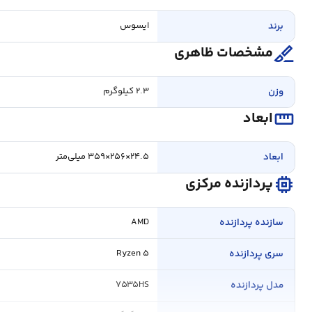
برند
ایسوس
surgical
مشخصات ظاهری
وزن
۲.۳ کیلوگرم
straighten
ابعاد
ابعاد
۲۴.۵×۲۵۶×۳۵۹ میلی‌متر
memory
پردازنده مرکزی
سازنده پردازنده
AMD
سری پردازنده
Ryzen ۵
مدل پردازنده
۷۵۳۵HS