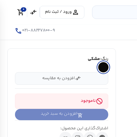
0
shopping_cart
compare_arrows
person
ورود / ثبت نام
call
۰۲۱-۸۸۲۲۷۸۰۰-۹
رنگ:
مشکی
compare_arrows
افزودن به مقایسه
block
ناموجود
افزودن به سبد خرید
اشتراک‌گذاری این محصول: