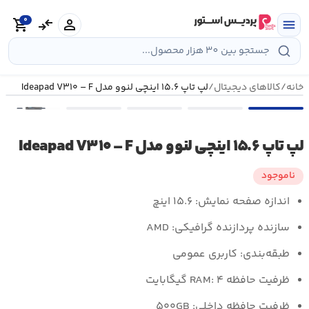
رش
0
ه
person
compare_arrows
shopping_cart
menu
حتوا
خانه
/
کالاهای دیجیتال
/
لپ تاپ ۱۵.۶ اینچی لنوو مدل Ideapad V۳۱۰ – F
•••
لپ تاپ ۱۵.۶ اینچی لنوو مدل Ideapad V۳۱۰ – F
ناموجود
اندازه صفحه نمایش:
۱۵.۶ اینچ
سازنده پردازنده گرافیکی:
AMD
طبقه‌بندی:
کاربری عمومی
ظرفیت حافظه RAM:
۴ گیگابایت
ظرفیت حافظه داخلی:
۵۰۰GB