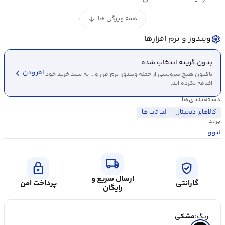
همه ویژگی ها
arrow_downward
ویندوز و نرم افزارها
settings
بدون گزینه انتخاب شده
chevron_left
افزودن
تاکنون هیچ سرویسی از جمله ویندوز، نرم‌افزار و... به سبد خرید خود
اضافه نکرده اید.
دسته‌بندی‌ها
کالاهای دیجیتال
لپ تاپ ها
برند
لنوو
local_shipping
lock
verified_user
ارسال سریع و
گارانتی
پرداخت امن
رایگان
رنگ:
مشکی