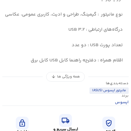
نوع مانیتور : گیمینگ، طراحی و ادیت، کاربری عمومی، عکاسی
درگاه‌های ارتباطی : USB ۳.۲
تعداد پورت USB : دو عدد
اقلام همراه : دفترچه‌ راهنما کابل USB کابل برق
همه ویژگی ها
arrow_downward
دسته‌بندی‌ها
مانیتور ایسوس (ASUS)
برند
ایسوس
local_shipping
lock
verified_user
ارسال سریع و