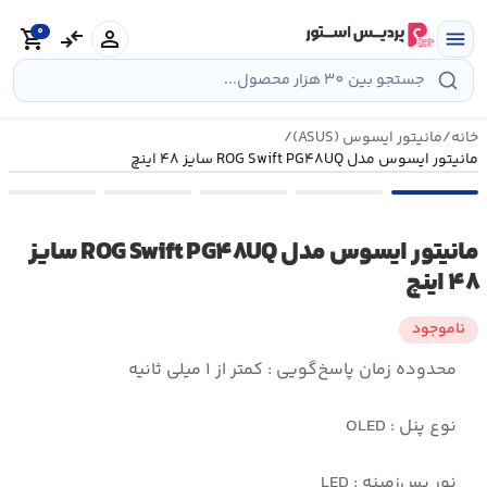
رش
0
ه
person
compare_arrows
shopping_cart
menu
حتوا
خانه
/
مانیتور ایسوس (ASUS)
/
مانیتور ایسوس مدل ROG Swift PG۴۸UQ سایز ۴۸ اینچ
مانیتور ایسوس مدل ROG Swift PG۴۸UQ سایز
۴۸ اینچ
ناموجود
محدوده زمان پاسخ‌گویی : کمتر از ۱ میلی ثانیه
نوع پنل : OLED
نور پس‌زمینه : LED