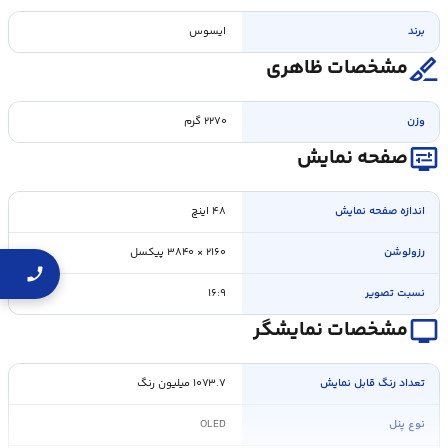
برند
ایسوس
surgical
مشخصات ظاهری
وزن
۲۲۷۰ گرم
display_settings
صفحه نمایش
اندازه صفحه نمايش
۴۸ اینچ
رزولوشن
۲۱۶۰ × ۳۸۴۰ پیکسل
نسبت تصویر
۱۶:۹
personal_video
مشخصات نمایشگر
تعداد رنگ قابل نمايش
۱۰۷۳.۷ میلیون رنگ
نوع پنل
OLED