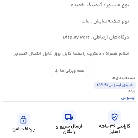
نوع مانیتور : گیمینگ، خمیده
نوع صفحه‌نمایش : مات
درگاه‌های ارتباطی : Display Port
اقلام همراه : دفترچه‌ راهنما کابل برق کابل انتقال تصویر
همه ویژگی ها
arrow_downward
دسته‌بندی‌ها
مانیتور ایسوس (ASUS)
برند
ایسوس
local_shipping
verified_user
lock
گارانتی ۳۶ ماهه
ارسال سریع و
پرداخت امن
اصلی
رایگان