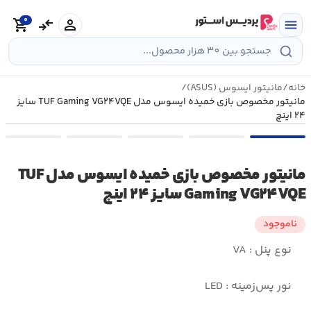
رش
0
ه
person
compare_arrows
shopping_cart
menu
حتوا
خانه
/
مانیتور ایسوس (ASUS)
/
مانیتور مخصوص بازی خمیده ایسوس مدل TUF Gaming VG۲۴VQE سایز
۲۴ اینچ
مانیتور مخصوص بازی خمیده ایسوس مدل TUF
Gaming VG۲۴VQE سایز ۲۴ اینچ
ناموجود
نوع پنل : VA
نور پس‌زمینه : LED