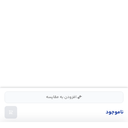
compare_arrows
افزودن به مقایسه
ناموجود