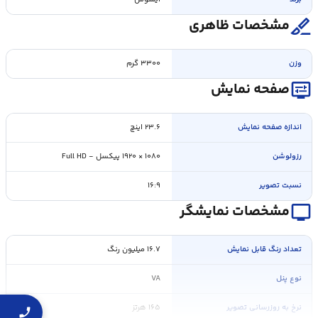
surgical
مشخصات ظاهری
وزن
۳۳۰۰ گرم
display_settings
صفحه نمایش
اندازه صفحه نمايش
۲۳.۶ اینچ
رزولوشن
۱۰۸۰ × ۱۹۲۰ پیکسل - Full HD
نسبت تصویر
۱۶:۹
personal_video
مشخصات نمایشگر
تعداد رنگ قابل نمايش
۱۶.۷ میلیون رنگ
نوع پنل
VA
نرخ به روزرسانی تصویر
۱۶۵ هرتز