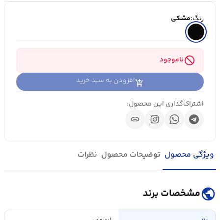
رنگ:
مشکی
block
ناموجود
افزودن به سبد خرید
اشتراک‌گذاری این محصول:
link
ویژگی محصول
توضیحات محصول
نظرات
public
مشخصات برند
برند
ایسوس