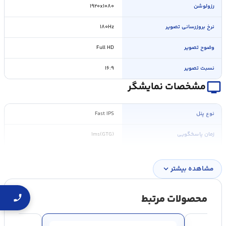
رزولوشن
۱۹۲۰x۱۰۸۰
نرخ بروزرسانی تصویر
۱۸۰Hz
وضوح تصویر
Full HD
نسبت تصویر
۱۶:۹
personal_video
مشخصات نمایشگر
نوع پنل
Fast IPS
زمان پاسخگویی
۱ms(GTG)
۹۹%
sRGB
مشاهده بیشتر
expand_more
نوع سطح نمایشگر
تخت
محصولات مرتبط
شدت روشنایی
۲۵۰cd/m۲
نسبت کنتراست
۱۰۰۰:۱