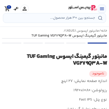
رش
0
ه
person
compare_arrows
shopping_cart
menu
حتوا
خانه
/
مانیتور ایسوس (ASUS)
/
مانیتور گیمینگ ایسوس TUF Gaming VG۲۷۹Q۳A-W
مانیتور گیمینگ ایسوس TUF Gaming
VG۲۷۹Q۳A-W
ناموجود
اندازه صفحه نمایش: ۲۷ اینچ
رزولوشن: ۱۹۲۰x۱۰۸۰
نوع پنل: Fast IPS