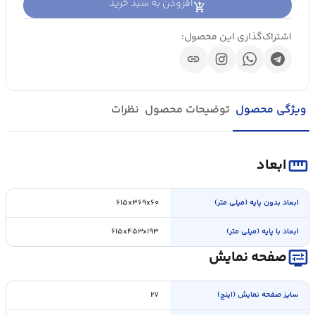
افزودن به سبد خرید
اشتراک‌گذاری این محصول:
link
ویژگی محصول
توضیحات محصول
نظرات
straighten
ابعاد
ابعاد بدون پایه (میلی متر)
۶۱۵x۳۶۹x۶۰
ابعاد با پایه (میلی متر)
۶۱۵x۴۵۳x۱۹۳
display_settings
صفحه نمایش
سایز صفحه نمایش (اینچ)
۲۷