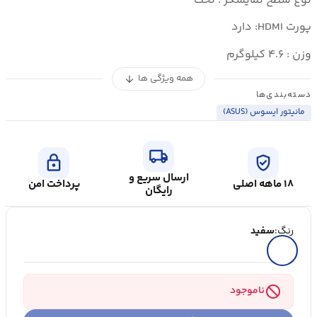
نوع سطح نمایشگر : تخت
پورت HDMI: دارد
وزن : ۴.۶ کیلوگرم
همه ویژگی ها
arrow_downward
دسته‌بندی‌ها
مانیتور ایسوس (ASUS)
local_shipping
lock
verified_user
ارسال سریع و
۱۸ ماهه اصلی
پرداخت امن
رایگان
رنگ:
سفید
block
ناموجود