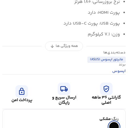
نرخ بروزرسانی: ۱۸۰ هرتز
پورت HDMI: دارد
پورت USB: پورت USB-C دارد
وزن: ۷.۱ کیلوگرم
همه ویژگی ها
arrow_downward
دسته‌بندی‌ها
مانیتور ایسوس (ASUS)
برند
ایسوس
local_shipping
verified_user
lock
گارانتی ۳۶ ماهه
ارسال سریع و
پرداخت امن
اصلی
رایگان
رنگ:
مشکی