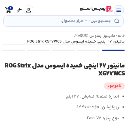
رش
0
ه
person
compare_arrows
shopping_cart
menu
حتوا
خانه
/
مانیتور ایسوس (ASUS)
/
مانیتور ۲۷ اینچی خمیده ایسوس مدل ROG Strix XG۲۷WCS
مانیتور ۲۷ اینچی خمیده ایسوس مدل ROG Strix
XG۲۷WCS
ناموجود
اندازه صفحه نمایش: ۲۷ اینچ
رزولوشن: ۲۵۶۰×۱۴۴۰
نوع پنل: Fast VA