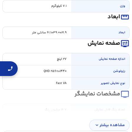
وزن
۷.۱ کیلوگرم
straighten
ابعاد
ابعاد
۲۱.۹×۳۹.۰×۶۱.۱ سانتی متر
display_settings
صفحه نمایش
اندازه صفحه نمايش
۲۷ اینچ
رزولوشن
QHD ۲۵۶۰×۱۴۴۰
نوع نمایش تصویر
Fast VA
personal_video
مشخصات نمایشگر
تعداد رنگ قابل نمايش
۱۶.۷ میلیون رنگ
نوع پنل
Fast VA
مشاهده بیشتر
expand_more