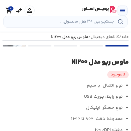
رش
0
ه
person
compare_arrows
shopping_cart
menu
حتوا
خانه
/
کالاهای دیجیتال
/
ماوس رپو مدل N۱۲۰۰
•••
ماوس رپو مدل N۱۲۰۰
ناموجود
نوع اتصال: با سیم
نوع رابط: پورت USB
نوع حسگر: اپتیکال
محدوده دقت: ۸۰۰ تا ۱۶۰۰
دقت: ۱۰۰۰DPI