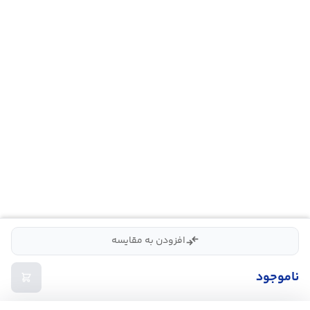
compare_arrows
افزودن به مقایسه
ناموجود