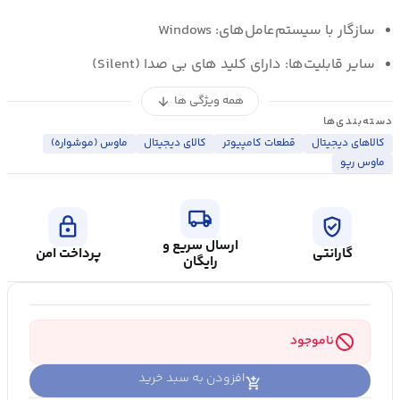
سازگار با سیستم‌عامل‌های: Windows
سایر قابلیت‌ها: دارای کلید های بی صدا (Silent)
همه ویژگی ها
arrow_downward
دسته‌بندی‌ها
کالاهای دیجیتال
قطعات کامپیوتر
کالای ديجيتال
ماوس (موشواره)
ماوس رپو
local_shipping
lock
verified_user
ارسال سریع و
گارانتی
پرداخت امن
رایگان
block
ناموجود
افزودن به سبد خرید