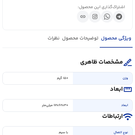
اشتراک‌گذاری این محصول:
link
ویژگی محصول
توضیحات محصول
نظرات
surgical
مشخصات ظاهری
وزن
۱۵۰ گرم
straighten
ابعاد
ابعاد
۱۱۲x۶۲x۳۰ میلی‌متر
wifi
ارتباطات
نوع اتصال
با سیم