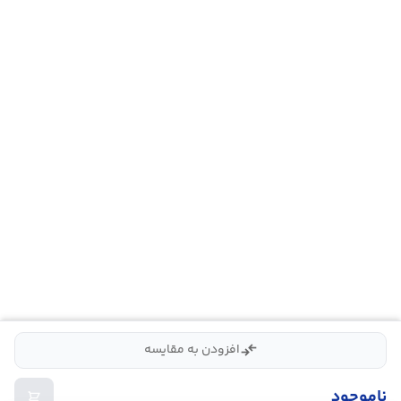
compare_arrows
افزودن به مقایسه
ناموجود