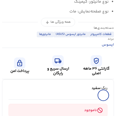
نوع مانیتور: گیمینگ
نوع صفحه‌نمایش: مات
همه ویژگی ها
arrow_downward
دسته‌بندی‌ها
قطعات کامپیوتر
مانیتور ایسوس (ASUS)
مانیتورها
برند
ایسوس
local_shipping
verified_user
lock
گارانتی ۳۶ ماهه
ارسال سریع و
پرداخت امن
اصلی
رایگان
رنگ:
سفید
block
ناموجود