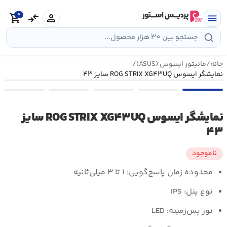
رش
0
ه
person
compare_arrows
shopping_cart
menu
حتوا
خانه
/
مانیتور ایسوس (ASUS)
/
نمایشگر ایسوس ROG STRIX XG۴۳UQ سایز ۴۳
نمایشگر ایسوس ROG STRIX XG۴۳UQ سایز
۴۳
ناموجود
محدوده زمان پاسخ‌گویی: ۱ تا ۳ میلی‌ثانیه
نوع پنل: IPS
نور پس‌زمینه: LED