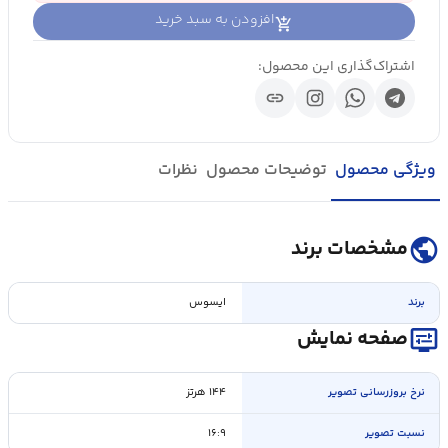
افزودن به سبد خرید
اشتراک‌گذاری این محصول:
link
ویژگی محصول
توضیحات محصول
نظرات
public
مشخصات برند
برند
ایسوس
display_settings
صفحه نمایش
نرخ بروزرسانی تصویر
۱۴۴ هرتز
نسبت تصویر
۱۶:۹