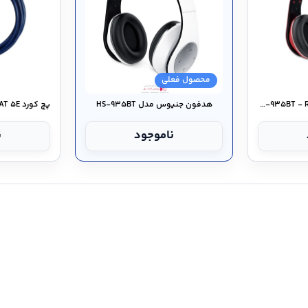
محصول فعلی
هدفون جنيوس مدل HS-۹۳۵BT - Red
هدفون جنيوس مدل HS-۹۳۵BT
ناموجود
ن