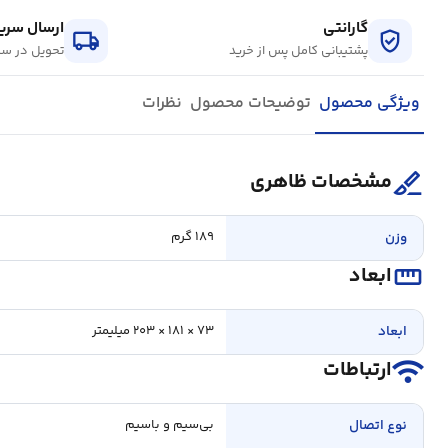
گارانتی
ارسال سریع
local_shipping
verified_user
پشتیبانی کامل پس از خرید
تحویل در سر
ویژگی محصول
توضیحات محصول
نظرات
surgical
مشخصات ظاهری
وزن
۱۸۹ گرم
straighten
ابعاد
ابعاد
۷۳ × ۱۸۱ × ۲۰۳ ميلیمتر
wifi
ارتباطات
نوع اتصال
بي‌سيم و باسيم