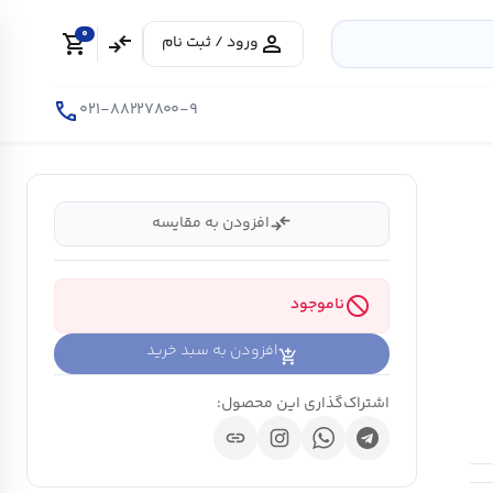
0
shopping_cart
compare_arrows
person
ورود / ثبت نام
call
۰۲۱-۸۸۲۲۷۸۰۰-۹
compare_arrows
افزودن به مقایسه
block
ناموجود
افزودن به سبد خرید
اشتراک‌گذاری این محصول:
link