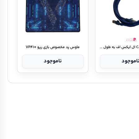
پچ کورد CAT ۵E ال ایکس اف به طول ۵ متر
ماوس پد مخصوص بازی رپو VP۴۱۰
اموجود
ناموجود