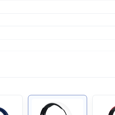
ساير مشخصات، - دارای هدبند قابل تنظیم، - دارای میکروفون داخلی، - حساسیت میکروفون: ۴۲، - دسی‌بل، - محدوده
فرکانسی میکروفون: ۱۰۰، - ۱۸۰۰۰ هرتز، - مجهز به دکمه‌های کنترل صدا، - مدت زمان شارژ: ۳ ساعت، - مجهز به پ