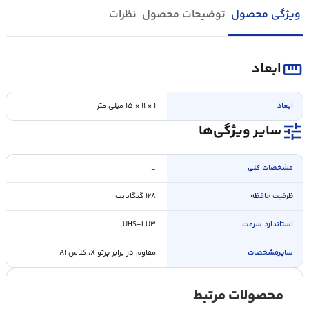
ویژگی محصول
توضیحات محصول
نظرات
straighten
ابعاد
ابعاد
۱ × ۱۱ × ۱۵ ميلی متر
tune
سایر ویژگی‌ها
مشخصات کلی
_
ظرفيت حافظه
۱۲۸ گيگابايت
استاندارد سرعت
UHS-I U۳
سایرمشخصات
مقاوم در برابر پرتو X، کلاس A۱
محصولات مرتبط