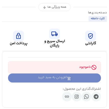
همه ویژگی ها
arrow_downward
دسته‌بندی‌ها
کارت حافظه
local_shipping
lock
verified_user
ارسال سریع و
گارانتی
پرداخت امن
رایگان
block
ناموجود
افزودن به سبد خرید
اشتراک‌گذاری این محصول:
link