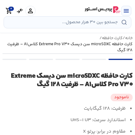
رش
0
ه
person
compare_arrows
shopping_cart
menu
حتوا
خانه
/
کارت حافظه
/
کارت حافظه microSDXC سن دیسک Extreme Pro V۳۰ کلاسA۱ – ظرفیت
۱۲۸ گیگ
کارت حافظه microSDXC سن دیسک Extreme
Pro V۳۰ کلاسA۱ – ظرفیت ۱۲۸ گیگ
ناموجود
ظرفیت:
۱۲۸ گیگابایت
استاندارد سرعت:
UHS-I U۳
مقاوم در برابر:
پرتو X