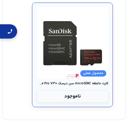
محصول فعلی
کارت حافظه microSDXC سن دیسک Extreme Pro V۳۰ کلاسA۱ - ظرفیت ۱۲۸ گیگ
ناموجود