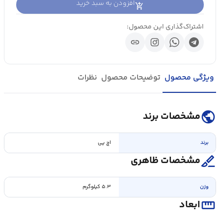
افزودن به سبد خرید
اشتراک‌گذاری این محصول:
link
ویژگی محصول
توضیحات محصول
نظرات
public
مشخصات برند
برند
اچ پی
surgical
مشخصات ظاهری
وزن
۵.۳ کیلوگرم
straighten
ابعاد