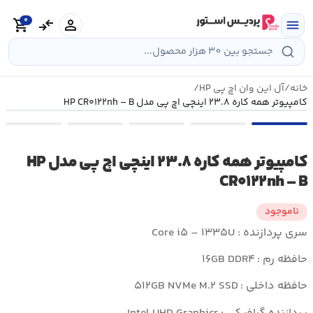
رش
0
ه
person
compare_arrows
shopping_cart
menu
حتوا
خانه
/
آل این وان اچ پی HP
/
کامپیوتر همه کاره ۲۳.۸ اینچی اچ پی مدل HP CR۰۱۲۲nh – B
کامپیوتر همه کاره ۲۳.۸ اینچی اچ پی مدل HP
CR۰۱۲۲nh – B
ناموجود
سری پردازنده : Core i۵ – ۱۳۳۵U
حافظه رم :
۱۶GB DDR۴
حافظه داخلی :
۵۱۲GB NVMe M.۲ SSD