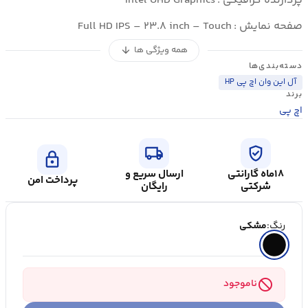
پردازنده گرافیکی :
Intel UHD Graphics
صفحه نمایش :
Full HD IPS – ۲۳.۸ inch – Touch
همه ویژگی ها
arrow_downward
دسته‌بندی‌ها
آل این وان اچ پی HP
برند
اچ پی
local_shipping
verified_user
lock
۱۸ماه گارانتی
ارسال سریع و
پرداخت امن
شرکتی
رایگان
رنگ:
مشکی
block
ناموجود