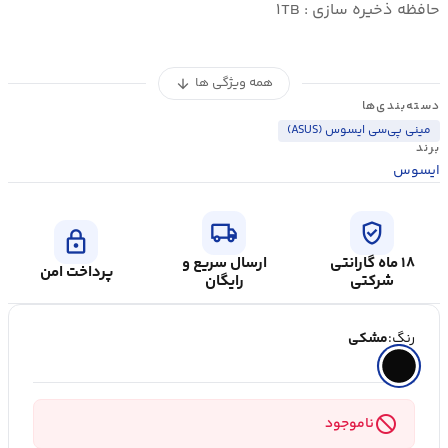
حافظه ذخیره سازی : ۱TB
همه ویژگی ها
arrow_downward
دسته‌بندی‌ها
مینی پی‌سی ایسوس (ASUS)
برند
ایسوس
local_shipping
verified_user
lock
۱۸ ماه گارانتی
ارسال سریع و
پرداخت امن
شرکتی
رایگان
رنگ:
مشکی
block
ناموجود