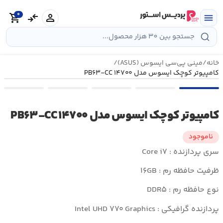
رش
0
ه
person
compare_arrows
shopping_cart
menu
حتوا
خانه
/
مینی پی‌سی ایسوس (ASUS)
/
کامپیوتر کوچک ایسوس مدل PB۶۳-CC ۱۴۷۰۰
کامپیوتر کوچک ایسوس مدل PB۶۳-CC ۱۴۷۰۰
ناموجود
سری پردازنده : Core i۷
ظرفیت حافظه رم : ۱۶GB
نوع حافظه رم : DDR۵
پردازنده گرافیکی : Intel UHD ۷۷۰ Graphics