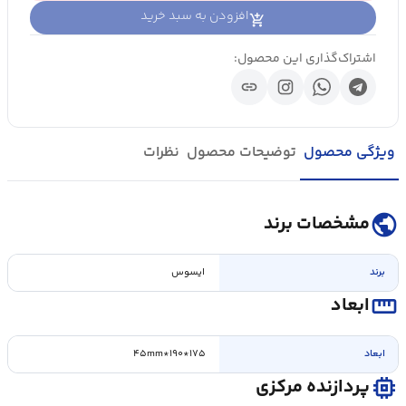
افزودن به سبد خرید
اشتراک‌گذاری این محصول:
link
ویژگی محصول
توضیحات محصول
نظرات
public
مشخصات برند
برند
ایسوس
straighten
ابعاد
ابعاد
۱۷۵*۱۹۰*۴۵mm
memory
پردازنده مرکزی