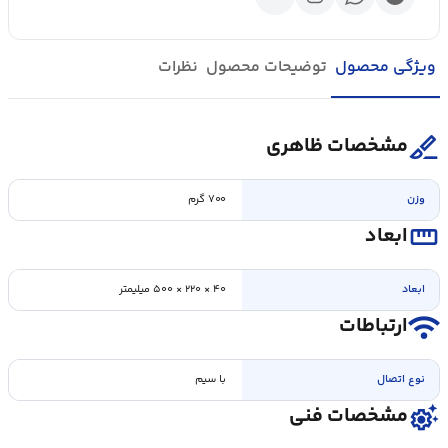
ویژگی محصول
توضیحات محصول
نظرات
surgical
مشخصات ظاهری
وزن
۷۰۰ گرم
straighten
ابعاد
ابعاد
۴۰ × ۲۲۰ × ۵۰۰ ميلیمتر
wifi
ارتباطات
نوع اتصال
با سيم
settings_suggest
مشخصات فنی