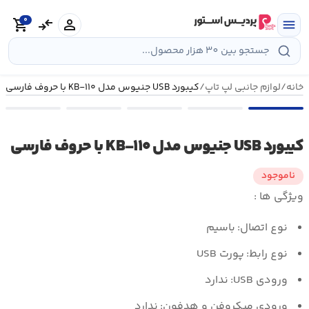
رش
0
ه
person
compare_arrows
shopping_cart
menu
حتوا
خانه
/
لوازم جانبی لپ تاپ
/
کيبورد USB جنيوس مدل KB-۱۱۰ با حروف فارسی
کيبورد USB جنيوس مدل KB-۱۱۰ با حروف فارسی
ناموجود
ویژگی ها :
نوع اتصال:
باسيم
نوع رابط:
پورت USB
ورودی USB:
ندارد
ورودی ميکروفن و هدفون:
ندارد