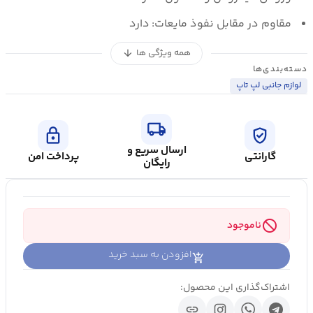
مقاوم در مقابل نفوذ مايعات:
دارد
همه ویژگی ها
arrow_downward
دسته‌بندی‌ها
لوازم جانبی لپ تاپ
local_shipping
lock
verified_user
ارسال سریع و
گارانتی
پرداخت امن
رایگان
block
ناموجود
افزودن به سبد خرید
اشتراک‌گذاری این محصول:
link