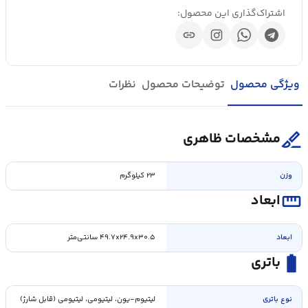
اشتراک‌گذاری این محصول:
link
ویژگی محصول
توضیحات محصول
نظرات
surgical
مشخصات ظاهری
وزن
۲۳ کیلوگرم
straighten
ابعاد
ابعاد
۴۹.۷x۲۴.۹x۳۰.۵ سانتی‌متر
battery_full
باتری
نوع باتری
لیتیوم-یون، لیتیومی، لیتیومی (قابل شارژ)