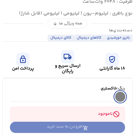
ظرفیت : ۲۰۴۸ وات‌ساعت
نوع باطری : لیتیوم-یون | لیتیومی | لیتیومی (قابل شارژ)
همه ویژگی ها
arrow_downward
دسته‌بندی‌ها
باتری خورشیدی
کالاهای دیجیتال
کالای ديجيتال
local_shipping
lock
verified_user
ارسال سریع و
۱۸ ماه گارانتی
پرداخت امن
رایگان
رنگ:
خاکستری
block
ناموجود
افزودن به سبد خرید