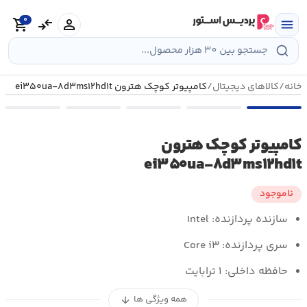
رش
0
ه
person
compare_arrows
shopping_cart
menu
حتوا
خانه
/
کالاهای دیجیتال
/
کامپیوتر کوچک هترون ei۳۵۰ua-۸d۳ms۱۲hd۱t
کامپیوتر کوچک هترون
ei۳۵۰ua-۸d۳ms۱۲hd۱t
ناموجود
سازنده پردازنده: Intel
سری پردازنده: Core i۳
حافظه داخلی: ۱ ترابایت
همه ویژگی ها
arrow_downward