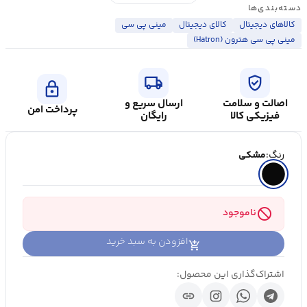
دسته‌بندی‌ها
کالاهای دیجیتال
کالای ديجيتال
مینی پی سی
مینی پی سی هترون (Hatron)
local_shipping
verified_user
lock
اصالت و سلامت
ارسال سریع و
پرداخت امن
فیزیکی کالا
رایگان
رنگ:
مشکی
block
ناموجود
افزودن به سبد خرید
اشتراک‌گذاری این محصول:
link