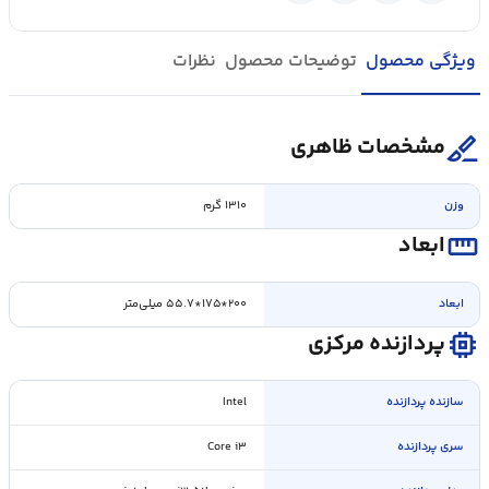
ویژگی محصول
توضیحات محصول
نظرات
surgical
مشخصات ظاهری
وزن
۱۳۱۰ گرم
straighten
ابعاد
ابعاد
۲۰۰*۱۷۵*۵۵.۷ میلی‌متر
memory
پردازنده مرکزی
سازنده پردازنده
Intel
سری پردازنده
Core i۳