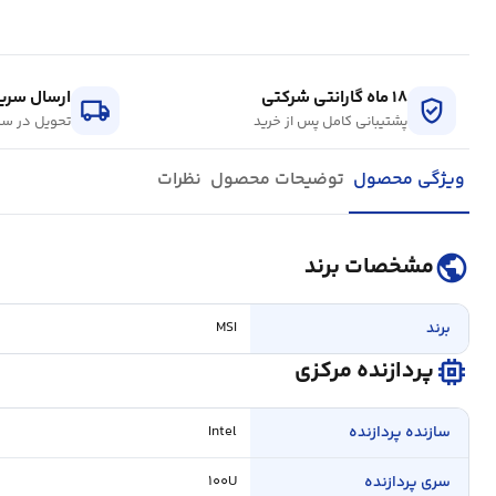
۱۸ ماه گارانتی شرکتی
ارسال سریع
local_shipping
verified_user
پشتیبانی کامل پس از خرید
تحویل در سر
ویژگی محصول
توضیحات محصول
نظرات
public
مشخصات برند
برند
MSI
memory
پردازنده مرکزی
سازنده پردازنده
Intel
سری پردازنده
۱۰۰U