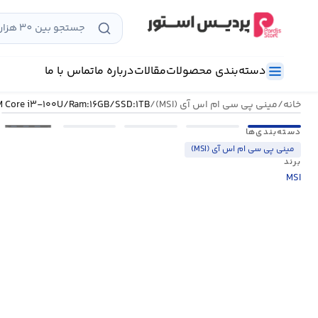
رش
ه
حتوا
دسته‌بندی محصولات
مقالات
درباره ما
تماس با ما
خانه
/
مینی پی سی ام اس آی (MSI)
/
۱M Core i۳-۱۰۰U/Ram:۱۶GB/SSD:۱TB
•••
دسته‌بندی‌ها
مینی پی سی ام اس آی (MSI)
برند
MSI