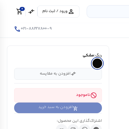
0
shopping_cart
compare_arrows
person
ورود / ثبت نام
call
۰۲۱-۸۸۲۲۷۸۰۰-۹
رنگ:
مشکی
compare_arrows
افزودن به مقایسه
block
ناموجود
افزودن به سبد خرید
اشتراک‌گذاری این محصول: