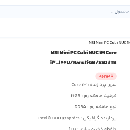
MSI Mini PC Cubi NUC 
MSI Mini PC Cubi NUC ۱M Core
i۳-۱۰۰U/Ram:۱۶GB/SSD:۱TB
ناموجود
سری پردازنده : Core i۳
ظرفیت حافظه رم : ۱۶GB
نوع حافظه رم : DDR۵
پردازنده گرافیکی : Intel® UHD graphics
حافظه ذخیره سازی : ۱TB